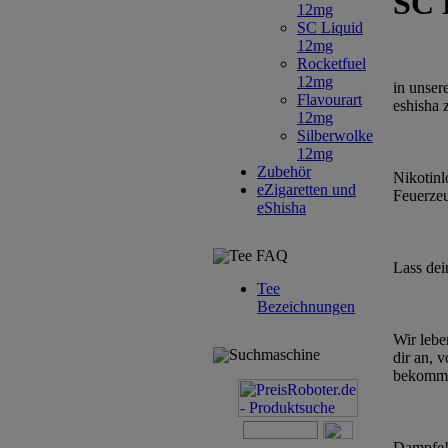
SC 
12mg
SC Liquid
12mg
Rocketfuel
12mg
in unser
Flavourart
eshisha 
12mg
Silberwolke
12mg
Zubehör
Nikotinl
eZigaretten und
Feuerzeu
eShisha
Tee FAQ
Lass dei
Tee
Bezeichnungen
Wir lebe
Suchmaschine
dir an, 
bekommen
Dampfe