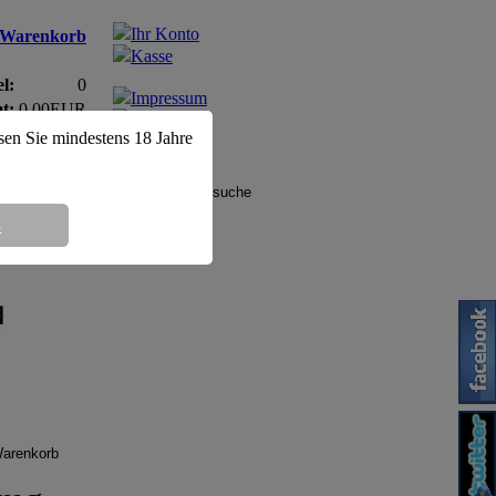
Ihr Konto
Warenkorb
Kasse
l:
0
Impressum
t:
0,00EUR
AGB
ssen Sie mindestens 18 Jahre
8