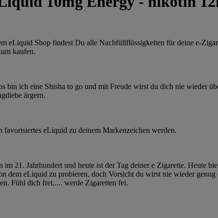
Liquid 10mg Energy - nikotin 1
em eLiquid Shop findest Du alle Nachfüllflüssigkeiten für deine e-Zigar
zum kaufen.
os bin ich eine Shisha to go und mit Freude wirst du dich nie wieder üb
gdiebe ärgern.
n favorisiertes eLiquid zu deinem Markenzeichen werden.
n im 21. Jahrhundert und heute ist der Tag deiner e Zigarette. Heute bie
von dem eLiquid zu probieren, doch Vorsicht du wirst nie wieder genug
. Fühl dich frei..... werde Zigaretten fei.
!