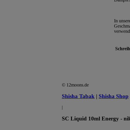
In unser
Geschmac
verwende
Schreib
© 12moons.de
Shisha Tabak
|
Shisha Shop
|
SC Liquid 10ml Energy - nik