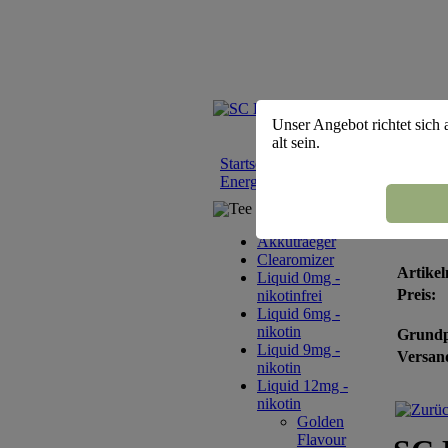
Unser Angebot richtet sich 
alt sein.
Startseite
::
Liquid 12mg - nikotin
::
Energy - nikotin 12mg
Tee Sortiment
SC L
Akkutraeger
Clearomizer
Artikel
Liquid 0mg -
Preis:
nikotinfrei
Liquid 6mg -
nikotin
Grundp
Liquid 9mg -
Versand
nikotin
Liquid 12mg -
nikotin
Golden
Flavour