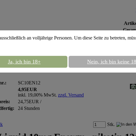
Artike
Gesam
ausschließlich an volljährige Personen. Um diese Seite zu betreten, mü
SC Liquid 12mg
::
SC Liquid 10ml
Ja, ich bin 18+
Nein, ich bin keine 1
iquid 10ml Energy - nikotin 12mg
nr.:
SC10EN12
4,95EUR
inkl. 19,00% MwSt.
zzgl. Versand
reis:
24,75EUR /
fertig:
24 Stunden
Stk.