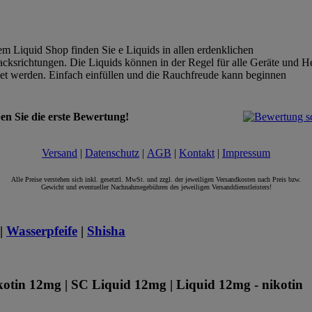
em Liquid Shop finden Sie e Liquids in allen erdenklichen
ksrichtungen. Die Liquids können in der Regel für alle Geräte und He
t werden. Einfach einfüllen und die Rauchfreude kann beginnen
en Sie die erste Bewertung!
Versand
|
Datenschutz
|
AGB
|
Kontakt
|
Impressum
Alle Preise verstehen sich inkl. gesetztl. MwSt. und zzgl. der jeweiligen Versandkosten nach Preis bzw.
Gewicht und eventueller Nachnahmegebühren des jeweiligen Versanddienstleisters!
|
Wasserpfeife
|
Shisha
otin 12mg | SC Liquid 12mg | Liquid 12mg - nikotin