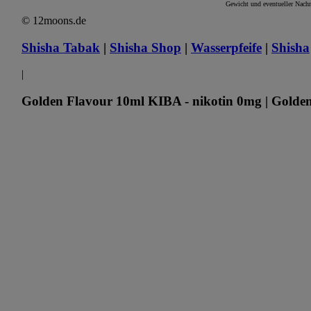
Gewicht und eventueller Nachn
© 12moons.de
Shisha Tabak
|
Shisha Shop
|
Wasserpfeife
|
Shisha
|
Golden Flavour 10ml KIBA - nikotin 0mg | Golden 