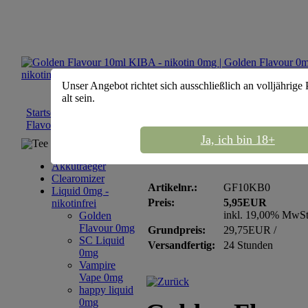
Unser Angebot richtet sich ausschließlich an volljährige
alt sein.
Startseite
::
Liquid 0mg - nikotinfrei
::
Golden Flavour 0mg
::
Go
Flavour 10ml KIBA - nikotin 0mg
Ja, ich bin 18+
Tee Sortiment
Golden Flavour 10ml 
Akkutraeger
Clearomizer
Artikelnr.:
GF10KB0
Liquid 0mg -
Preis:
5,95EUR
nikotinfrei
inkl. 19,00% MwS
Golden
Flavour 0mg
Grundpreis:
29,75EUR /
SC Liquid
Versandfertig:
24 Stunden
0mg
Vampire
Vape 0mg
happy liquid
0mg