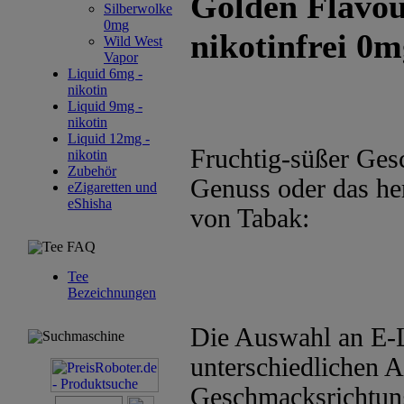
Golden Flavo
Silberwolke
0mg
nikotinfrei 0
Wild West
Vapor
Liquid 6mg -
nikotin
Liquid 9mg -
nikotin
Liquid 12mg -
Fruchtig-süßer Ges
nikotin
Zubehör
Genuss oder das he
eZigaretten und
eShisha
von Tabak:
Tee FAQ
Tee
Bezeichnungen
Die Auswahl an E-L
Suchmaschine
unterschiedlichen 
Geschmacksrichtung