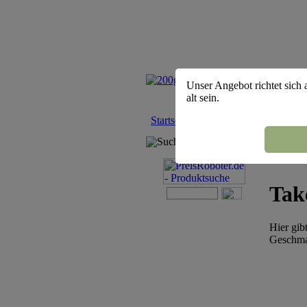
Unser Angebot richtet sich 
alt sein.
Startseite
::
Shisha Tabak
::
Take A
Suchmaschine
Tak
Hier gib
Geschma