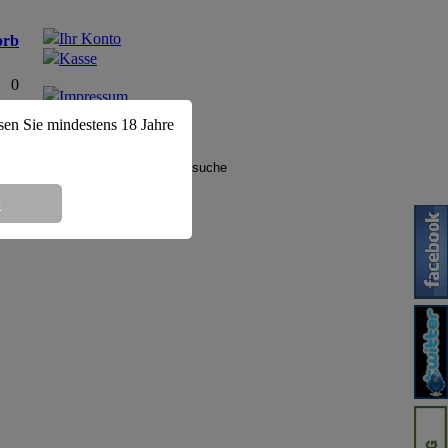
Ihr Konto
orb
Kasse
0
Impressum
EUR
AGB
ssen Sie mindestens 18 Jahre
8
Dose