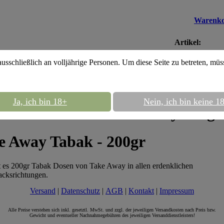
Warenk
Artikel:
Gesamt:
0,00
ausschließlich an volljährige Personen. Um diese Seite zu betreten, mü
way
::
Take Away 200g Dose
Ja, ich bin 18+
Nein, ich bin keine 1
Take Away 200g 
e Away Tabak - 200gr
t es 200gr Tabak Dosen von Take Away in allen erdenklichen
cksrichtungen.
Versand
|
Datenschutz
|
AGB
|
Kontakt
|
Impressum
Alle Preise verstehen sich inkl. gesetztl. MwSt. und zzgl. der jeweiligen Versandkosten nach Preis bzw.
Gewicht und eventueller Nachnahmegebühren des jeweiligen Versanddienstleisters!